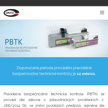
Skip
to
content
Doporučená perioda provádění pravidelné
bezpečnostně technické kontroly je
12 měsíců.
Pravidelná bezpečnostně technická kontrola (PBTK) se
provádí dle zákona o zdravotnických prostředcích č.
268/2014 Sb. ve znění pozdějších předpisů, zejména dle